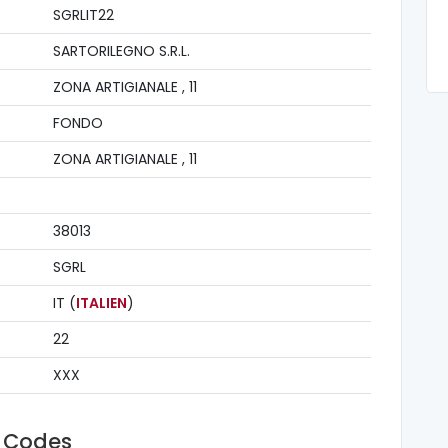
SGRLIT22
SARTORILEGNO S.R.L.
ZONA ARTIGIANALE , 11
FONDO
ZONA ARTIGIANALE , 11
38013
SGRL
IT (
ITALIEN
)
22
XXX
t Codes