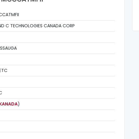
CCATMFII
ND C TECHNOLOGIES CANADA CORP
ISSAUGA
ETC
C
KANADA
)