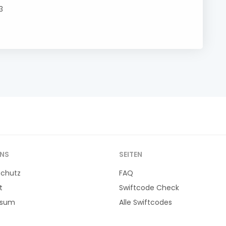
3
UNS
SEITEN
schutz
FAQ
t
Swiftcode Check
ssum
Alle Swiftcodes