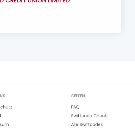
D CREDIT UNION LIMITED
UNS
SEITEN
schutz
FAQ
t
Swiftcode Check
ssum
Alle Swiftcodes