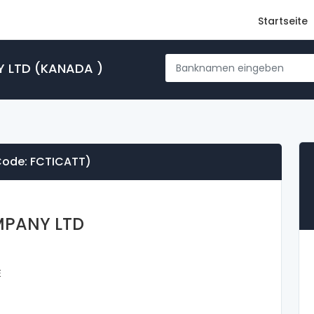
Startseite
Y LTD (KANADA )
Code: FCTICATT)
PANY LTD
E