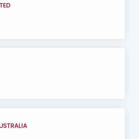
ITED
USTRALIA