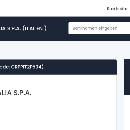
Startseite
 S.P.A. (ITALIEN )
 Code: CRPPIT2P504)
IA S.P.A.